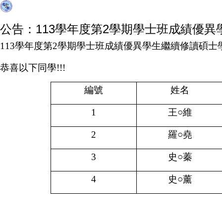
公告：113學年度第2學期學士班成績優
113
學年度第2學期學士班成績優異學生繼續修讀碩士
恭喜以下同學!!!
編號
姓名
1
王○維
2
羅○堯
3
史○蓁
4
史○薰