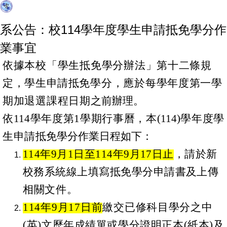
系公告：校114學年度學生申請抵免學分作
業事宜
依據本校「學生抵免學分辦法」第十二條規
定，學生
申
請抵免學分，應於每學年度第一學
期加退選課程日期
之前辦理。
依
1
1
4
學年度第
1
學期行事曆，本
(
1
14
)
學年度學
生申請
抵免學分作業日程如下：
114
年9月1日至114年9月17日止
，
請
於
新
校務系統線上填寫抵免學分申請書
及
上傳
相關文件
。
114
年
9
月
17
日前
繳交已修科目學分之中
(
英
)
文
歷
年成績單或學分證明正本
(
紙本
)
及