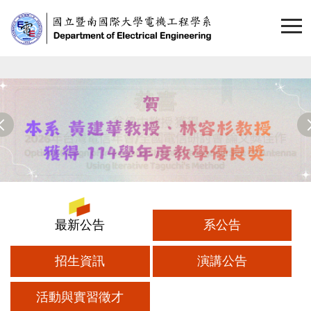
跳
到
主
要
內
容
區
最新公告
系公告
招生資訊
演講公告
活動與實習徵才