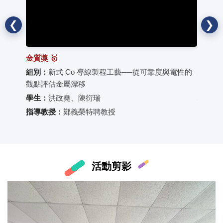
❮
❯
金質獎 🥇
金質獎 
組別：
新式 Co 導線製程工藝──從可靠度與電性的
組別：
觀點評估金屬漂移
學生：
學生：
洪政堯、陳衍瑞
指導教
指導教授：
鄭義榮特聘教授
活動剪影