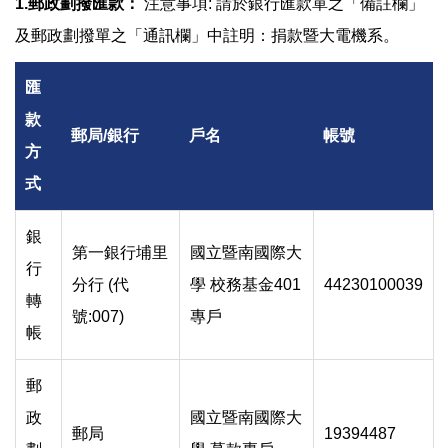
1.
郵政劃撥匯款
：
注意事項: 請於銀行匯款單之「備註欄」
及郵政劃撥單之「通訊欄」中註明：捐款暨大電機系。
匯
款
郵局/銀行
戶名
帳號
方
式
銀
第一銀行埔里
國立暨南國際大
行
分行 (代
學 校務基金401
44230100039
轉
號:007)
專戶
帳
郵
政
國立暨南國際大
郵局
19394487