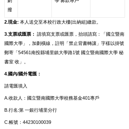
劃
學 募款專戶
撥
2.現金:
本人送交至本校行政大樓(出納組)繳款。
3.支票或匯票：
請填寫支票或匯票，抬頭請寫：「國立暨南
國際大學」，加劃橫線，註明「禁止背書轉讓」字樣以掛號
郵寄「54561南投縣埔里鎮大學路1號 國立暨南國際大學 秘
書室 收」。
4.國內/國外電匯：
請電匯填入
A.收款人：國立暨南國際大學校務基金401專戶
B.行名:第 一銀行埔里分行
C.帳號：44230100039