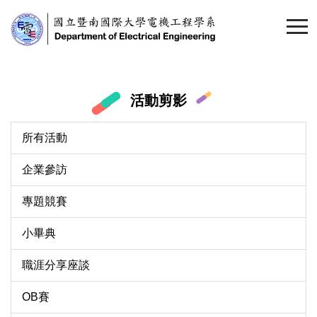
跳
到
主
要
內
容
活動剪影
區
所有活動
企業參訪
專題競賽
小畢典
職涯分享座談
OB賽