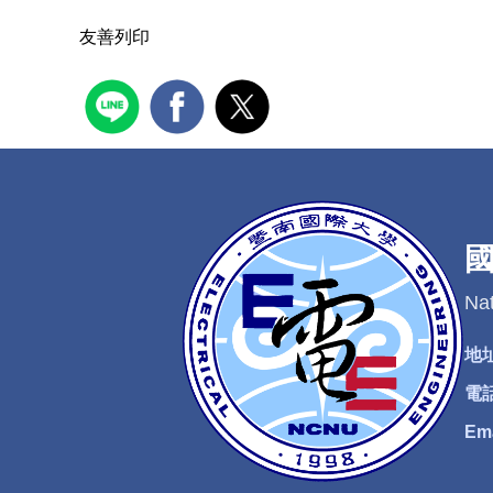
友善列印
Nat
地
電
Em