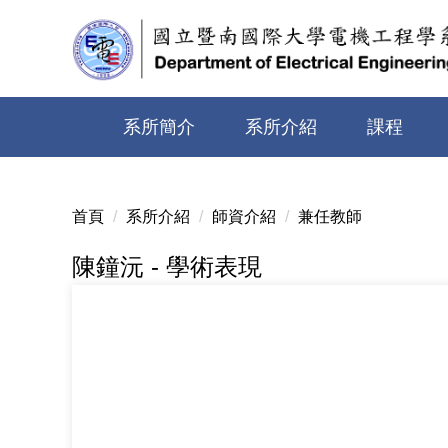
跳
到
主
要
內
系所簡介
系所介紹
課程
容
區
首頁
系所介紹
師資介紹
兼任教師
陳鐘沅 - 學術表現