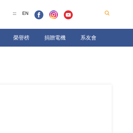
:::
EN
榮譽榜
捐贈電機
系友會