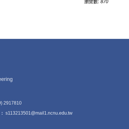
瀏覽數:
870
eering
9) 2917810
：
s113213501@mail1.ncnu.edu.tw