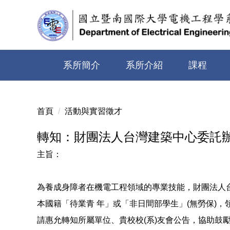
跳
到
主
要
內
系所簡介
系所介紹
課程
容
區
首頁
活動與實習徵才
轉知：財團法人台灣建築中心委託辦
主旨：
為養成身障者在機電工程領域的專業技能，財團法人台
本國籍「待業青 年」或「非日間部學生」(無勞保)
請惠允轉知所屬單位、貴校校(系)友會公告，協助鼓