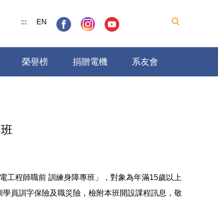
:::
EN
榮譽榜
捐贈電機
系友會
專班
電工程師職前 訓練身障專班」，對象為年滿15歲以上
參訓學員訓字保險及職災險，檢附本班開設課程訊息，敬