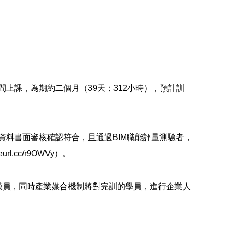
間上課，為期約二個月（39天；312小時），預計訓
)，經相關資料書面審核確認符合，且通過BIM職能評量測驗者，
.cc/r9OWVy）。
電建模員，同時產業媒合機制將對完訓的學員，進行企業人