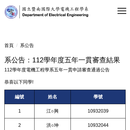
跳
到
主
要
內
容
首頁
系公告
區
系公告：112學年度五年一貫審查結果
112學年度電機工程學系五年一貫申請審查通過公告
恭喜以下同學!
編號
姓名
學號
1
江○興
10932039
2
洪○坤
10932044