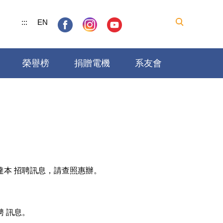
:::
EN
榮譽榜
捐贈電機
系友會
本 招聘訊息，請查照惠辦。
 訊息。