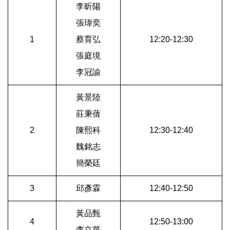
李昕陽
張瑋奕
1
蔡育弘
12:20-12:30
張庭境
李冠諭
黃景陸
莊秉蒨
2
陳熙科
12:30-12:40
魏銘志
簡榮廷
3
邱彥霖
12:40-12:50
黃品甄
4
12:50-13:00
李立茵