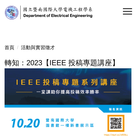
跳
到
主
要
內
容
首頁
活動與實習徵才
區
轉知：2023【IEEE 投稿專題講座】