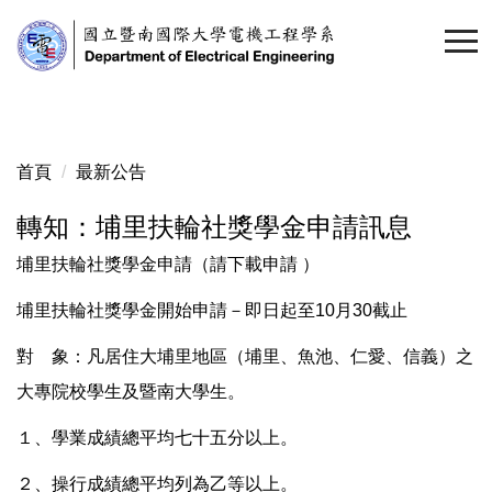
跳
到
主
要
內
容
首頁
最新公告
區
轉知：埔里扶輪社獎學金申請訊息
埔里扶輪社獎學金申請（請
下載
申請 ）
埔里扶輪社獎學金開始申請
－即日起至10月30截止
對 象：凡居住大埔里地區（埔里、魚池、仁愛、信義）之
大專院校學生及暨南大學生。
１、學業成績總平均七十五分以上。
２、操行成績總平均列為乙等以上。