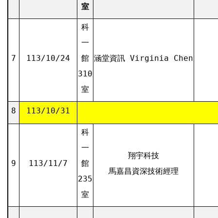
室
科
一
7
113/10/24
館
涵堂資訊 Virginia Chen
310
室
8
113/10/31
科
一
翔宇科技
9
113/11/7
館
馬嘉昌資深技術經理
235
室