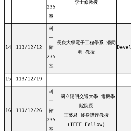
李士修教授
235
室
科
一
長庚大學電子工程學系 潘同
14
113/12/12
館
Deve
明 教授
235
室
15
113/12/19
科
國立陽明交通大學 電機學
一
院院長
16
113/12/26
館
王蒞君 終身講座教授
235
(IEEE Fellow)
室