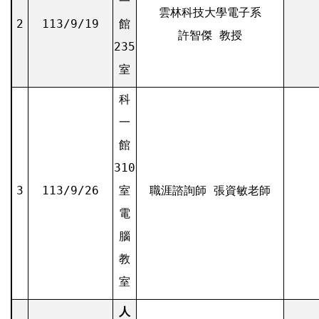
一
雲林科技大學電子系
2
113/9/19
館
許智傑 教授
235
室
科
一
館
310
3
113/9/26
室
職涯諮詢師 張資敏老師
電
腦
教
室
人