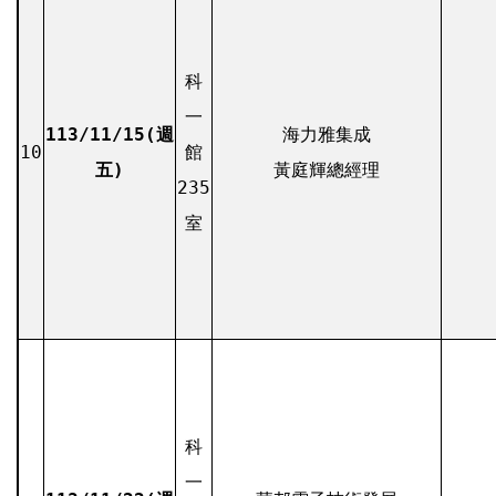
科
一
113/11/15(週
海力雅集成
10
館
五)
黃庭輝總經理
235
室
科
一