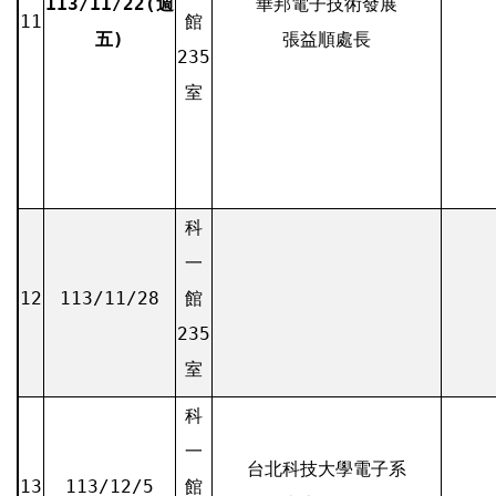
113/11/22(週
華邦電子技術發展
11
館
五)
張益順處長
235
室
科
一
12
113/11/28
館
235
室
科
一
台北科技大學電子系
13
113/12/5
館