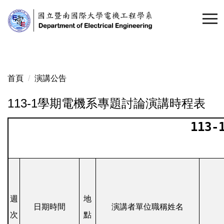
跳
到
主
要
內
容
首頁
演講公告
區
113-1學期電機系專題討論演講時程表
113
週
地
日期時間
演講者單位職稱姓名
次
點