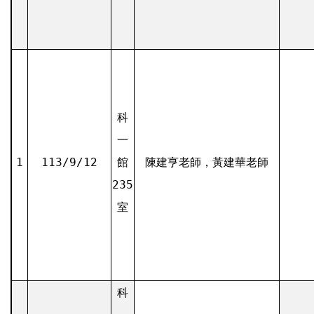
科
一
1
113/9/12
館
陳建亨老師，黃建華老師
235
室
科