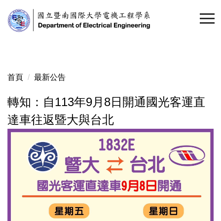
跳
到
主
要
內
容
首頁
最新公告
區
轉知：自113年9月8日開通國光客運直
達車往返暨大與台北