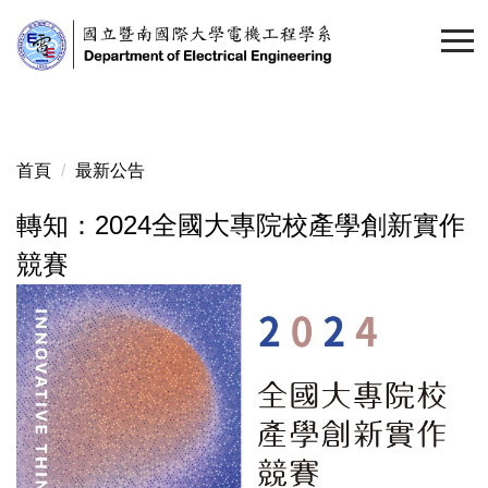
跳
到
主
要
內
容
首頁
最新公告
區
轉知：2024全國大專院校產學創新實作
競賽