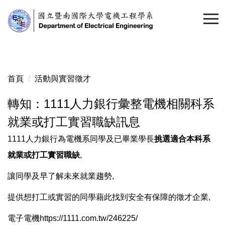
跳
到
主
要
內
容
首頁
活動與實習徵才
區
轉知：1111人力銀行彙整電機相關科系
就業或打工實習職缺訊息
1111人力銀行為電機系同學及已畢業學長
挑選適合本科系
就業或打工實習職缺
,
讓同學及早了解未來就業趨勢,
提供想打工或實習的同學藉此找到安全有保障的徵才企業,
電子電機
https://1111.com.tw/246225/