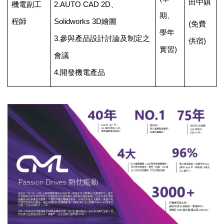
田中鎮
機電副工
2.AUTO CAD 2D、
期、
程師
Solidworks 3D繪圖
(
免費
學年
3.參與產品設計討論及制定之
供宿)
實習)
會議
4.開發機電產品