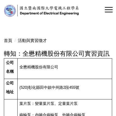
跳
到
主
要
內
容
首頁
活動與實習徵才
區
轉知：全懋精機股份有限公司實習資訊
公司
全懋精機股份有限公司
名稱
公司
(520)
彰化縣田中鎮中州路2段455號
地址
葉片泵：變量葉片泵、定量葉片泵
齒輪泵：內嚙合齒輪泵、外嚙合齒輪泵