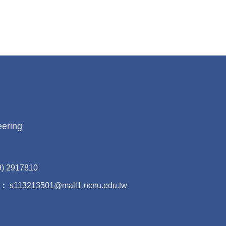
eering
9) 2917810
：
s113213501@mail1.ncnu.edu.tw