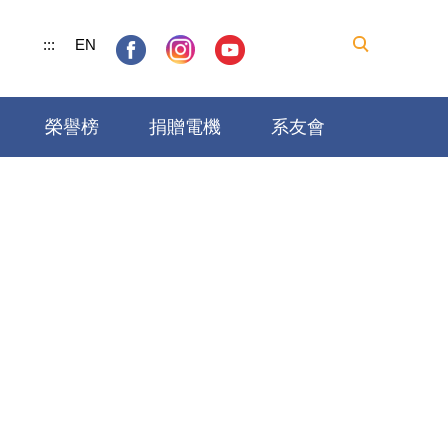
:::
EN
榮譽榜
捐贈電機
系友會