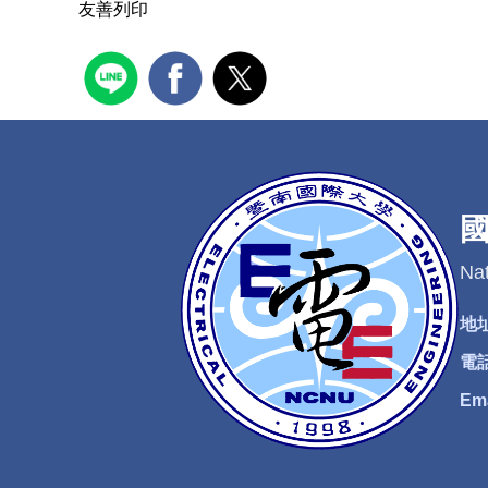
友善列印
Nat
地
電
Em