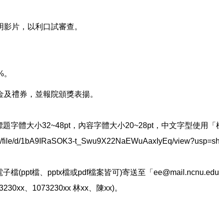
明影片，以利口試審查。
%。
獎金及禮券，並報院頒獎表揚。
ze，標題字體大小32~48pt，內容字體大小20~28pt，中文字型使用
/d/1bA9IRaSOK3-t_Swu9X22NaEWuAaxIyEq/view?usp=sh
(ppt檔、pptx檔或pdf檔案皆可)寄送至「ee@mail.ncnu
xx、1073230xx 林xx、陳xx)。