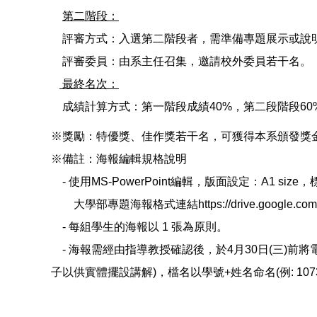
第二階段：
評審方式：入選第二階段者，需準備專題展示或說
評審委員：由系主任召集，邀請校外委員若干名。
最終名次：
成績計算方式：第一階段成績40%，第二段階段60
※獎勵：特優獎、佳作獎若干名，可獲得本系頒發
※備註：海報編輯規格說明
- 使用MS-PowerPoint編輯，版面設定：A1 si
大學部專題海報格式連結https://drive.google.com/file
- 每組學生的海報以 1 張為原則。
- 海報需經由指導教授確認後，於4月30日(三)前將電子檔
子以供實體擺設講解)，檔名以學號+姓名命名(例: 1073230