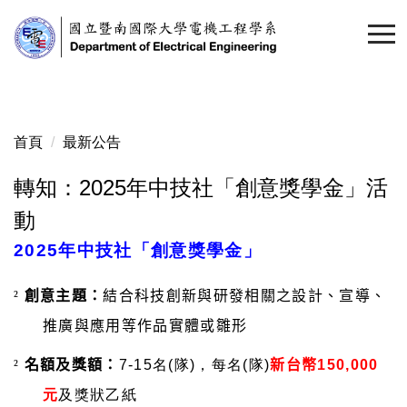
跳
到
主
要
內
容
首頁
最新公告
區
轉知：2025年中技社「創意獎學金」活
動
2025年中技社「創意獎學金」
²
創意主題：
結合科技創新與研發相關之設計、宣導、
推廣與應用等作品實體或雛形
²
名額及獎額：
7-15名(隊)，每名(隊)
新台幣
150,000
元
及獎狀乙紙