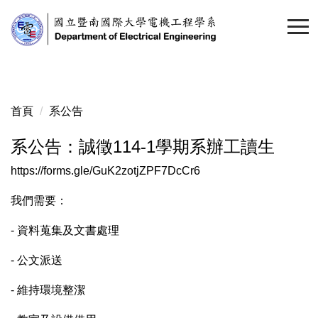
跳
到
主
要
內
容
首頁
系公告
區
系公告：誠徵114-1學期系辦工讀生
https://forms.gle/GuK2zotjZPF7DcCr6
我們需要：
- 資料蒐集及文書處理
- 公文派送
- 維持環境整潔