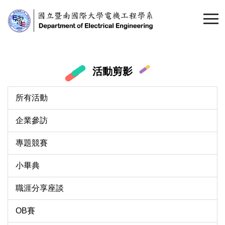
跳
到
主
要
內
容
活動剪影
區
所有活動
企業參訪
專題競賽
小畢典
職涯分享座談
OB賽