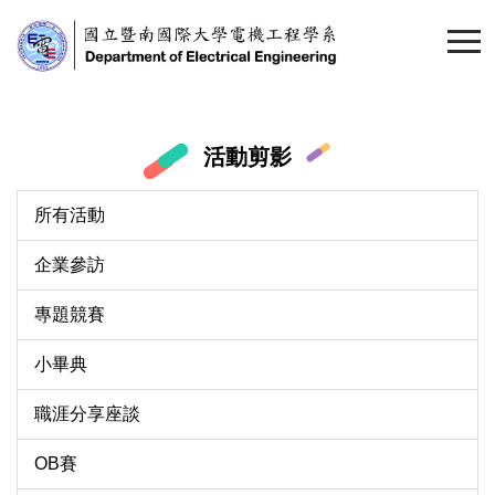
跳
到
主
要
內
容
活動剪影
區
所有活動
企業參訪
專題競賽
小畢典
職涯分享座談
OB賽