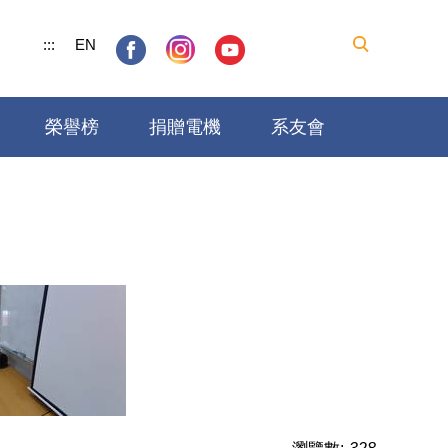
:::
EN
榮譽榜
捐贈電機
系友會