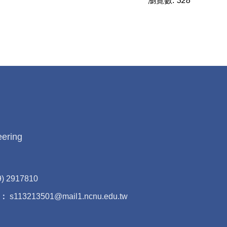
瀏覽數:
328
eering
9) 2917810
：
s113213501@mail1.ncnu.edu.tw