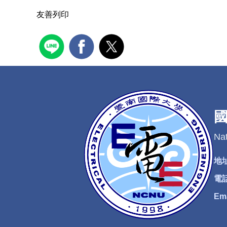
友善列印
Nat
地
電
Em