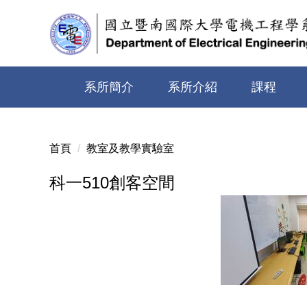
跳
到
主
要
內
系所簡介
系所介紹
課程
容
區
首頁
教室及教學實驗室
科一510創客空間