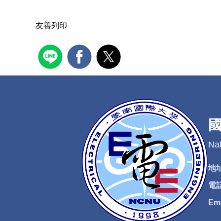
友善列印
Nat
地
電
Em