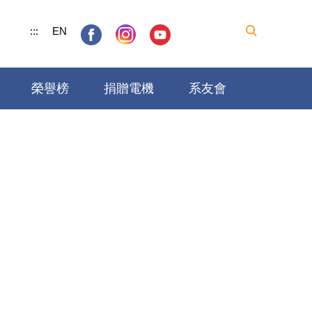
:::
EN
榮譽榜
捐贈電機
系友會