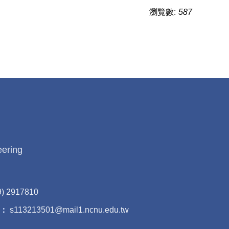
瀏覽數:
587
eering
9) 2917810
：
s113213501@mail1.ncnu.edu.tw