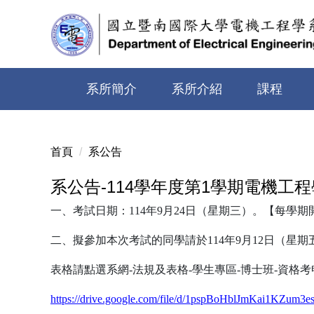
跳
到
主
要
內
系所簡介
系所介紹
課程
容
區
首頁
系公告
系公告-114學年度第1學期電機工
一、考試日期：
114
年9月24日（星期三）。【每學期
二、擬參加本次考試的同學請於
114
年9月12日（星
表格請點選系網
-
法規及表格-學生專區-博士班-資格
https://drive.google.com/file/d/1pspBoHblJmKai1KZum3