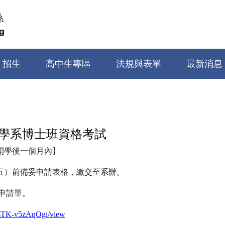
招生
高中生專區
法規與表單
最新消息
程學系博士班資格考試
開學後一個月內】
期五）前備妥申請表格，繳交至系辦。
考申請單。
esTK-v5zAqOgi/view