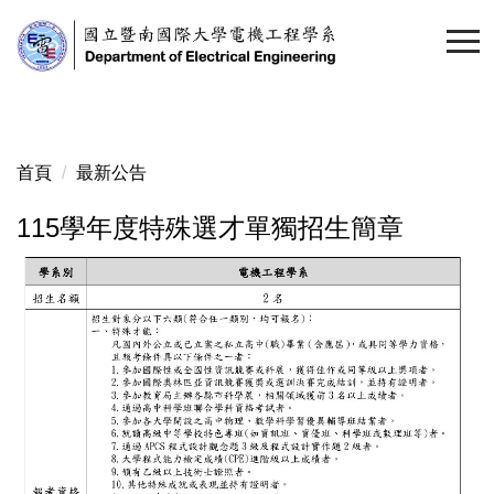
跳
到
主
要
內
容
首頁
最新公告
區
115學年度特殊選才單獨招生簡章