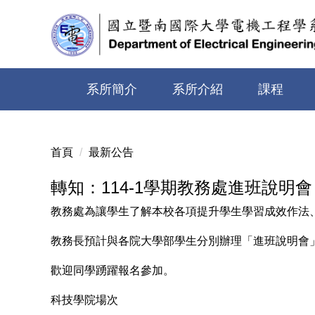
跳
到
主
要
內
系所簡介
系所介紹
課程
容
區
首頁
最新公告
轉知：114-1學期教務處進班說明會
教務處為讓學生了解本校各項提升學生學習成效作法
教務長預計與各院大學部學生分別辦理「進班說明會
歡迎同學踴躍報名參加。
科技
學院場次