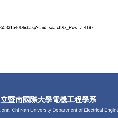
2D55831540Dlist.asp?cmd=search&x_RowID=4187
國立暨南國際大學電機工程學系
ional Chi Nan University Department of Electrical Engin