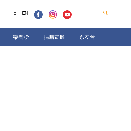
:::
EN
榮譽榜
捐贈電機
系友會