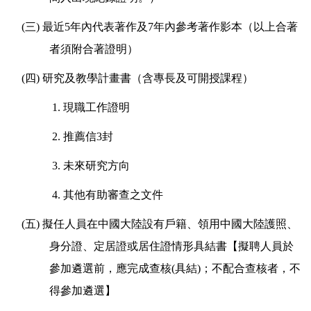
(
三) 最近5年內代表著作及7年內參考著作影本（以上合著
者須附合著證明）
(
四) 研究及教學計畫書（含專長及可開授課程）
1.
現職工作證明
2.
推薦信3封
3.
未來研究方向
4.
其他有助審查之文件
(
五) 擬任人員在中國大陸設有戶籍、領用中國大陸護照、
身分證、定居證或居住證情形
具結書
【擬聘人員於
參加遴選前，應完成查核(具結)；不配合查核者，不
得參加遴選】