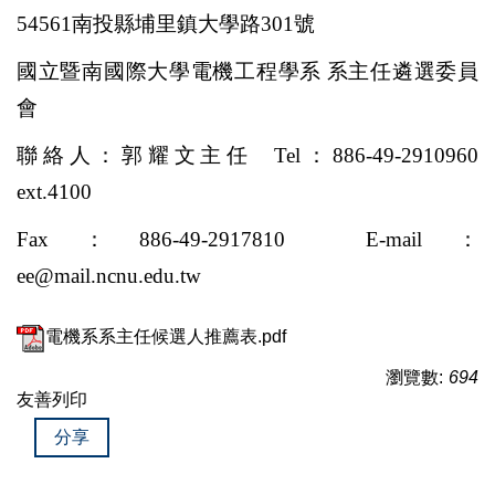
54561
南投縣埔里鎮大學路
301
號
國立暨南國際大學電機工程學系
系主任
遴
選委員
會
聯絡人：郭耀文主任
Tel
：
886-49-2910960
ext.4100
Fax
：
886-49-2917810 E-mail
：
ee@mail.ncnu.edu.tw
電機系系主任候選人推薦表.pdf
瀏覽數:
694
友善列印
分享