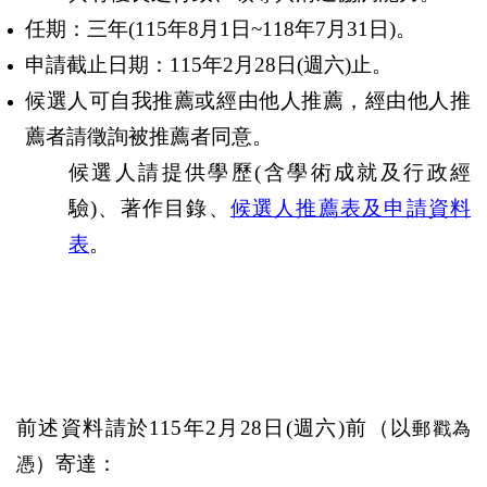
任期：三年
(115
年
8
月
1
日
~118
年
7
月
31
日
)
。
申請截止日期：
115
年
2
月
28
日
(
週六
)
止。
候選人可自我推薦或經由他人推薦，經由他人推
薦者請徵詢被推薦者同意。
候選人請提供學歷
(
含學術成就及行政經
驗
)
、著作目錄、
候選人推薦表及申請資料
表
。
前述資料請於
115
年
2
月
28
日
(
週六
)
前（以
郵戳為
）寄達：
憑