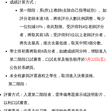
成績計算方式：
第一階段：系
(
所
)
上教師
(
去除自己指導組別）。如
評分老師未達
3
名，將依評分人數比例調整，每少
一位扣減
10%
，依此類推。受評得到
4
位老師評分
者，將取其前
3
高；受評得到
5
位以上老師評分者，
將先去最高，後次去最低後，取其中間
3
個分數。
學士班初賽將取前
8
高分者，如總成績同分時，增額進入
第二階段口試審查，口試名單及報告順序於
5
月
22
日
(
五
)
公告於系網頁。
未全程參與評選過程之學生，取消進入決賽資格。
第二階段：
評審方式：入選第二階段者，需準備專題展示或說明影片，
以利口試審查。
評審委員：由系主任召集，邀請校外委員若干名。