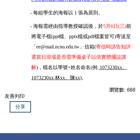
-
每組學生的海報以
1
張為原則。
-
海報需經由指導教授確認後，於
5
月
6
日
(
三
)
前
將電子檔
(ppt
檔、
pptx
檔或
pdf
檔案皆可
)
寄送至
「
ee@mail.ncnu.edu.tw
」信箱
(
寄信時請告知評
選當日現場是否需準備桌子以供實體擺設講
解
)
，檔名以學號
+
姓名命名
(
例
:
1073230xx
、
1073230xx
林
xx
、陳
xx
)
。
瀏覽數:
666
友善列印
分享