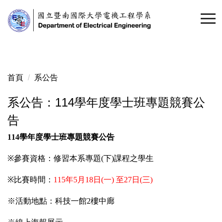
跳
到
主
要
內
容
首頁
系公告
區
系公告：114學年度學士班專題競賽公
告
114
學年度學士班專題競賽公告
※
參賽資格：修習本系專題
(
下
)
課程之學生
※
比賽時間：
115
年
5
月
18
日
(
一
)
至
27
日
(
三
)
※活動地點：科技一館
2
樓中廊