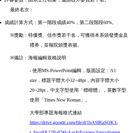
最終名次：
成績計算方式：
第一階段成績40%，第二段階段60%。
※
獎勵：特優獎、佳作獎若干名，可獲得本系頒發獎金及
禮券，並報院頒獎表揚。
※
備註：海報編輯規格說明
-
使用
MS-PowerPoint
編輯，版面設定：
A1
size
，標題字體大小
32~48pt
，內容字體大小
20~28pt
，中文字型使用「標楷體」，英數字型
使用「
Times New Roman
」。
大學部專題海報格式連結
https://drive.google.com/file/d/1bA9IRaSOK3-
t_Swu9X22NaEWuAaxIyEq/view?usp=sharing