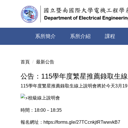
跳
到
主
要
內
系所簡介
系所介紹
課程
容
區
首頁
最新公告
公告：115學年度繁星推薦錄取生
115學年度繁星推薦錄取生線上說明會將於今天3月1
校級線上說明會
時間：18:00－18:35
報名網址：
https://forms.gle/27TCcnkjtRTwwvkB7