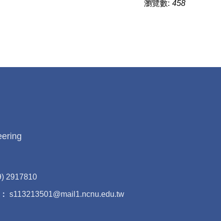
瀏覽數:
458
eering
9) 2917810
：
s113213501@mail1.ncnu.edu.tw