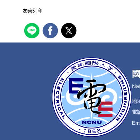
友善列印
Nat
地
電
Em