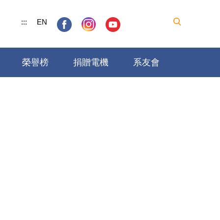
:::
EN
榮譽榜
捐贈電機
系友會