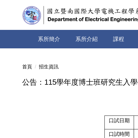
跳
到
主
要
內
系所簡介
系所介紹
課程
容
區
首頁
招生資訊
公告：115學年度博士班研究生入
口試日期
口試時間