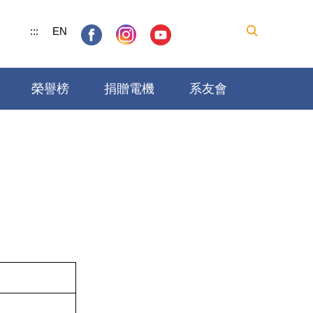
:::
EN
榮譽榜
捐贈電機
系友會