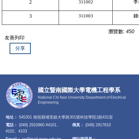
2
311002
李
3
311003
錢
瀏覽數:
450
友善列印
分享
國立暨南國際大學電機工程學系
National Chi Nan University Department of Electrical
Engineering
地址：
545301 南投縣埔里鎮大學路301號科技學院1館431室
電話：
(049) 2910960 #4101、
傳真：
(049) 2917810
4102、4103
Email：
ee@mail.ncnu.edu.tw
網站管理員：