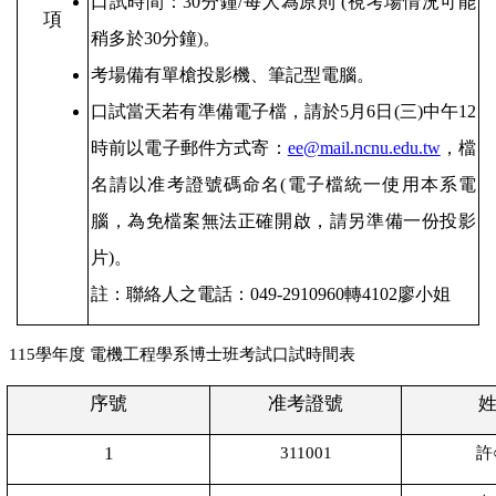
口試時間：30分鐘/每人為原則 (視考場情況可能
項
稍多於30分鐘)。
考場備有單槍投影機、筆記型電腦。
口試當天若有準備電子檔，請於
5
月6日(三)中午12
時前以電子郵件方式寄：
ee@mail.ncnu.edu.tw
，檔
名請以准考證號碼命名(電子檔統一使用本系電
腦，為免檔案無法正確開啟，請另準備一份投影
片)。
註：聯絡人之電話：049-2910960轉4102廖小姐
115
學年度 電機工程學系博士班考試口試時間表
序號
准考證號
1
311001
許