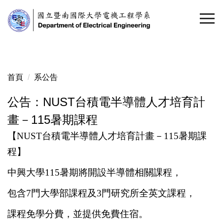
跳
到
主
要
內
容
首頁
系公告
區
公告：NUST台積電半導體人才培育計
畫－115暑期課程
【
NUST
台積電半導體人才培育計畫－
115
暑期課
程】
中興大學
115
暑期將開設半導體相關課程，
包含
7
門大學部課程及
3
門研究所全英文課程，
課程免學分費，並提供免費住宿。