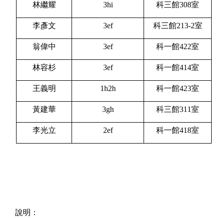
林繼耀
3hi
科三館308室
李彥文
3ef
科三館213-2室
翁偉中
3ef
科一館422室
林容杉
3
ef
科一館414室
王義明
1h2h
科一館423室
黃建華
3gh
科三館311室
李光立
2ef
科一館418室
說明：