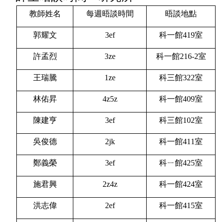
教師姓名
每週晤談時間
晤談地點
郭耀文
3ef
科一館419室
許孟烈
3ze
科一館216-2室
王瑞騰
1ze
科三館322
室
林佑昇
4z5z
科一館409室
陳建亨
3ef
科三館102
室
吳俊德
2jk
科一館411室
鄭義榮
3ef
科ㄧ館425室
施君興
2z4z
科一館424室
洪志偉
2ef
科一館415室