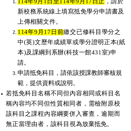
114
年9月1日至114年9月17日止
，
請
於
新校務系統線上填寫抵免學分申請書
及
上傳相關文件
。
114
年
9
月
17
日前
繳交已修科目學分之
中
(
英
)
文
歷
年成績單或學分證明正本
(
紙
本
)
及課綱到系辦(科技一館431室)
申
請。
申請抵免科目，請依該授課教師審核規
範，提供資料或說明。
若抵免科目名稱不同但內容相同或科目名
稱內容
均
不同但性質相同者，需檢附原校
該科目之課程內
容
綱要併入審查，逾期而
無正當理由者，該科目視
為放棄抵免。