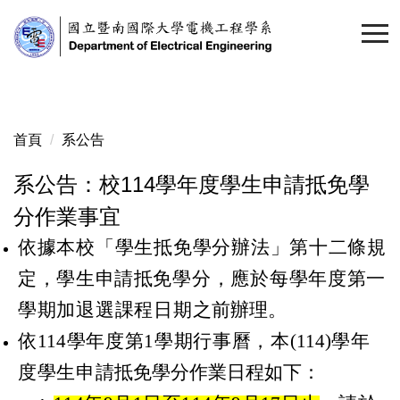
跳
到
主
要
內
容
首頁
系公告
區
系公告：校114學年度學生申請抵免學
分作業事宜
依據本校「學生抵免學分辦法」第十二條規
定，學生
申
請抵免學分，應於每學年度第一
學期加退選課程日期
之前辦理。
依
1
1
4
學年度第
1
學期行事曆，本
(
1
14
)
學年
度學生申請
抵免學分作業日程如下：