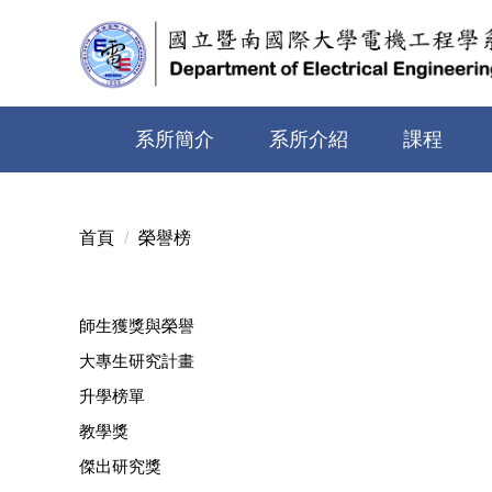
跳
到
主
要
內
系所簡介
系所介紹
課程
容
區
首頁
榮譽榜
師生獲獎與榮譽
大專生研究計畫
升學榜單
教學獎
傑出研究獎