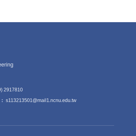
eering
9) 2917810
：
s113213501@mail1.ncnu.edu.tw