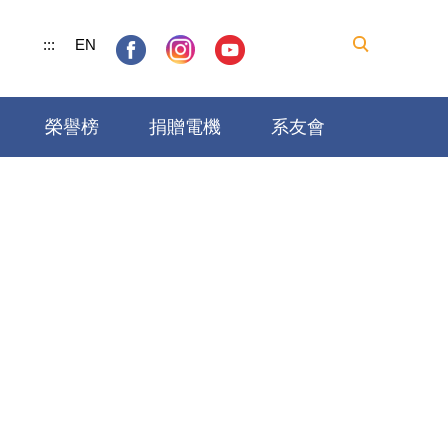
:::
EN
榮譽榜
捐贈電機
系友會