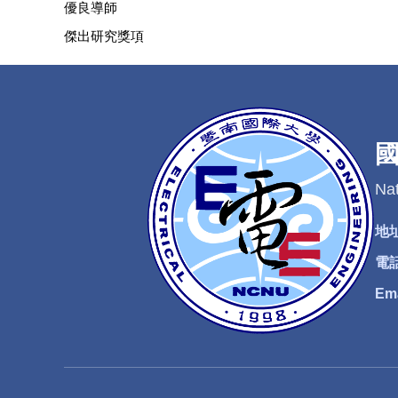
優良導師
傑出研究獎項
Nat
地
電
Em